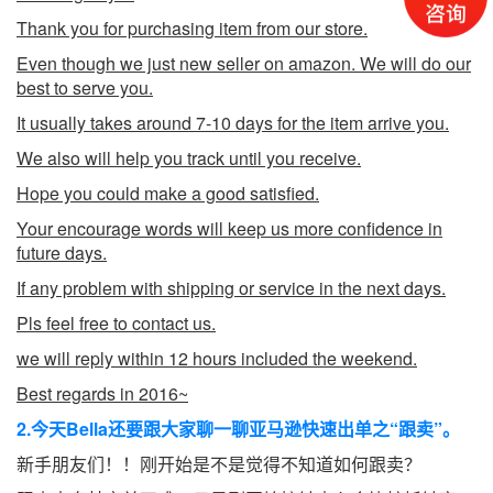
Thank you for purchasing item from our store.
Even though we just new seller on amazon. We will do our
best to serve you.
It usually takes around 7-10 days for the item arrive you.
We also will help you track until you receive.
Hope you could make a good satisfied.
Your encourage words will keep us more confidence in
future days.
If any problem with shipping or service in the next days.
Pls feel free to contact us.
we will reply within 12 hours included the weekend.
Best regards in 2016~
2.今天Bella还要跟大家聊一聊亚马逊快速出单之“跟卖”。
新手朋友们！！刚开始是不是觉得不知道如何跟卖？