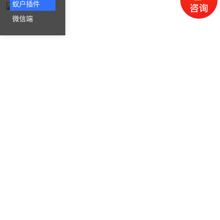
蚁户插件
微信端