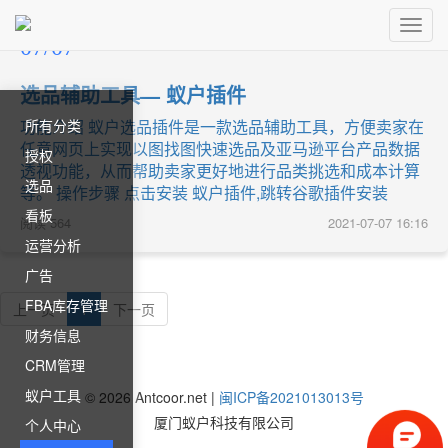
Toggl
07/07
Navig
选品辅助工具— 蚁户插件
所有分类
功能介绍 蚁户选品插件是一款选品辅助工具，方便卖家在
任意网页上实现以图找图快速选品及亚马逊平台产品数据
授权
透视功能，从而帮助卖家更好地进行品类挑选和成本计算
选品
等。 操作步骤 点击安装 蚁户插件,跳转谷歌插件安装
看板
阅读
564
2021-07-07 16:16
运营分析
广告
FBA库存管理
上一页
1
下一页
财务信息
CRM管理
蚁户工具
©
2026
Antcoor.net |
闽ICP备2021013013号
厦门蚁户科技有限公司
个人中心