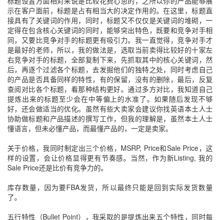
标题设置方面相对来说是比较花费心思的，之所以你的产品能够展
示在客户面前，标题是占有相当大的决定作用的。在这里，标题直
接具有了关键词的作用，同时，标题又不仅仅是关键词的堆砌，一
定得在包含核心关键词的同时，能够突出特色，既要和竞争对手相
同，又要比竞争对手的标题更有吸引力。我一直觉得，竞争对手才
是最好的老师，所以，我的做法是，选取当前卖得比较好的十家左
右竞争对手的标题，全部复制下来，先抓取其中的核心关键词，然
后，再逐个过滤各个标题，去发掘他们的独特之处，同时考虑自己
的产品是否具备同样的特性，有的保留，没有的删除，最后，反复
查阅对比各个标题，看那种结构更好。通过多方对比，我知道自己
提炼出来的标题至少会在中等偏上的水准了。如果随后发现不够
好，还会做适当的优化。虽然有些大卖家会建议你找英语本土人士
协助做标题和产品描述的撰写工作，但我的理解是，虽然本土人士
懂语言，但未必懂产品，而最懂产品的，一定是卖家。
关于价格，我同时制定出三个价格，
MSRP, Price
和
Sale Price
，这
样的设置，会让价格显得更有节奏感。当然，作为新
Listing,
我的
Sale Price
还是比价有竞争力的。
库存数量，因为要
FBA
发货，所以最终只能是回到实际发货数量
了。
五行特性（
Bullet Point
），我采取的是提炼出来五个特性，同时每