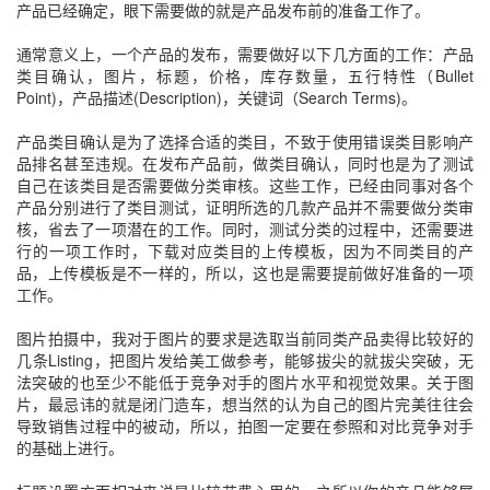
产品已经确定，眼下需要做的就是产品发布前的准备工作了。
通常意义上，一个产品的发布，需要做好以下几方面的工作：产品
类目确认，图片，标题，价格，库存数量，五行特性（
Bullet
Point)
，产品描述
(Description)
，关键词（
Search Terms)
。
产品类目确认是为了选择合适的类目，不致于使用错误类目影响产
品排名甚至违规。在发布产品前，做类目确认，同时也是为了测试
自己在该类目是否需要做分类审核。这些工作，已经由同事对各个
产品分别进行了类目测试，证明所选的几款产品并不需要做分类审
核，省去了一项潜在的工作。同时，测试分类的过程中，还需要进
行的一项工作时，下载对应类目的上传模板，因为不同类目的产
品，上传模板是不一样的，所以，这也是需要提前做好准备的一项
工作。
图片拍摄中，我对于图片的要求是选取当前同类产品卖得比较好的
几条
Listing
，把图片发给美工做参考，能够拔尖的就拔尖突破，无
法突破的也至少不能低于竞争对手的图片水平和视觉效果。关于图
片，最忌讳的就是闭门造车，想当然的认为自己的图片完美往往会
导致销售过程中的被动，所以，拍图一定要在参照和对比竞争对手
的基础上进行。