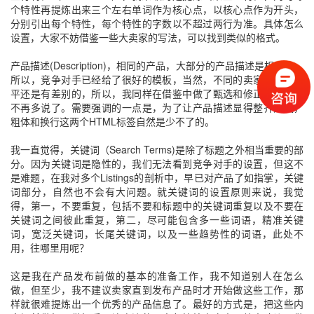
个特性再提炼出来三个左右单词作为核心点，以核心点作为开头，
分别引出每个特性，每个特性的字数以不超过两行为准。具体怎么
设置，大家不妨借鉴一些大卖家的写法，可以找到类似的格式。
产品描述
(Description)
，相同的产品，大部分的产品描述是相同的，
所以，竞争对手已经给了很好的模板，当然，不同的卖家，英语水
平还是有差别的，所以，我同样在借鉴中做了甄选和修正，这里就
不再多说了。需要强调的一点是，为了让产品描述显得整齐大气，
粗体和换行这两个
HTML
标签自然是少不了的。
我一直觉得，关键词（
Search Terms)
是除了标题之外相当重要的部
分。因为关键词是隐性的，我们无法看到竞争对手的设置，但这不
是难题，在我对多个
Listings
的剖析中，早已对产品了如指掌，关键
词部分，自然也不会有大问题。就关键词的设置原则来说，我觉
得，第一，不要重复，包括不要和标题中的关键词重复以及不要在
关键词之间彼此重复，第二，尽可能包含多一些词语，精准关键
词，宽泛关键词，长尾关键词，以及一些趋势性的词语，此处不
用，往哪里用呢？
这是我在产品发布前做的基本的准备工作，我不知道别人在怎么
做，但至少，我不建议卖家直到发布产品时才开始做这些工作，那
样就很难提炼出一个优秀的产品信息了。最好的方式是，把这些内