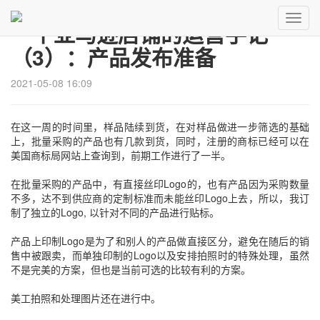
Toggl
一个亚马逊店铺的运营手记
Navig
（3）：产品发布准备
2021-05-08 16:09
在这一周的时间里，样品陆续到货，在对样品做进一步筛选的基础
上，批量采购的产品也有几款到货，同时，注册的商标已经可以在
美国商标局网站上查询到，前期工作进行了一半。
在批量采购的产品中，有直接丝印
Logo
的，也有产品因为采购数量
不多，达不到供应商的定制标准而未能丝印
Logo
上去，所以，我订
制了独立的
Logo,
以针对不同的产品进行贴标。
产品上印制
Logo
是为了和别人的产品做直接区分，避免在随后的销
售中被跟卖，而单独印制的
Logo
以及安排拍照时的特殊处理，虽然
不是完美的方案，但也是当前可选的比较有利的方案。
美工拍照和处理图片还在进行中。