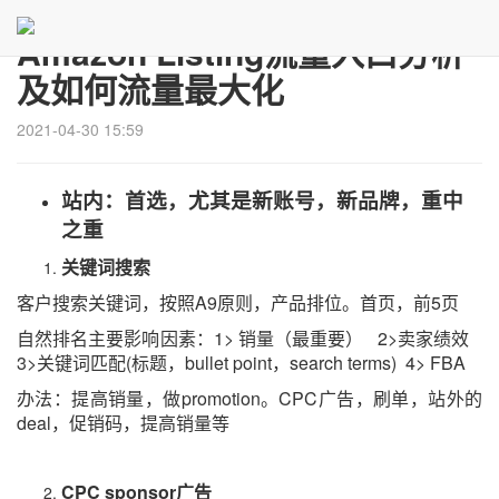
Amazon Listing流量入口分析
及如何流量最大化
2021-04-30 15:59
站内：首选，尤其是新账号，新品牌，重中
之重
关键词搜索
客户搜索关键词，按照
A9
原则，产品排位。首页，前
5
页
自然排名主要影响因素：
1>
销量（最重要）
2>
卖家绩效
3>
关键词匹配
(
标题，
bullet point
，
search terms) 4> FBA
办法：提高销量，做
promotion
。
CPC
广告，刷单，站外的
deal
，促销码，提高销量等
CPC sponsor
广告