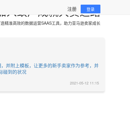
加入蚁户成就大卖之路
注册
登录
造精准高效的数据运营SAAS工具，助力亚马逊卖家成长
说明，并附上模板，让更多的新手卖家作为参考，并
际碰到的状况
2021-05-12 11:15